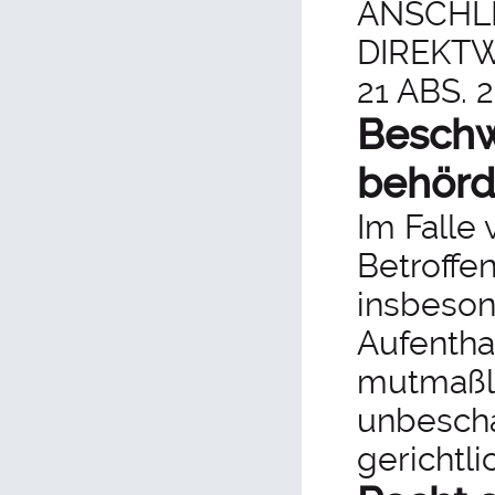
ANSCHL
DIREKT
21 ABS. 
Beschw
behör
Im Falle
Betroffe
insbeson
Aufenthal
mutmaßli
unbescha
gerichtl