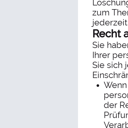
Löschung
zum The
jederzei
Recht 
Sie habe
Ihrer pe
Sie sich
Einschrä
Wenn S
perso
der Re
Prüfu
Verar