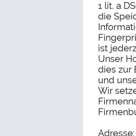
1 lit. a 
die Spei
Informat
Fingerpr
ist jeder
Unser Ho
dies zur 
und unse
Wir setz
Firmenn
Firmenb
Adresse: