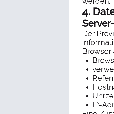
werden.
4. Dat
Server
Der Prov
Informat
Browser 
Brows
verwe
Refer
Hostn
Uhrze
IP-Ad
Eine Zus