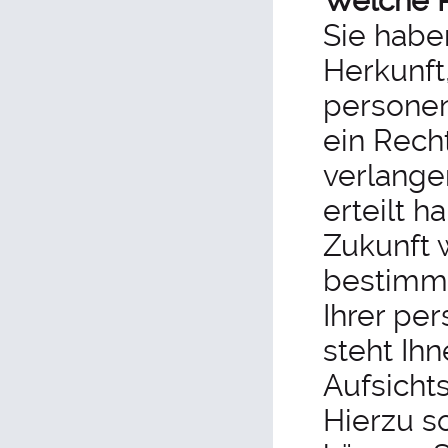
Welche R
Sie habe
Herkunft
personen
ein Rech
verlange
erteilt h
Zukunft 
bestimmt
Ihrer pe
steht Ih
Aufsicht
Hierzu s