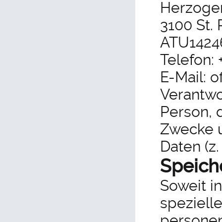
Herzogen
3100 St. 
ATU1424
Telefon: 
E-Mail: o
Verantwor
Person, 
Zwecke u
Daten (z.
Speich
Soweit i
speziell
personen