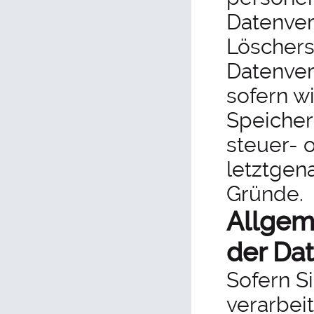
Datenver
Löschers
Datenver
sofern w
Speicher
steuer- 
letztgena
Gründe.
Allgem
der Da
Sofern S
verarbei