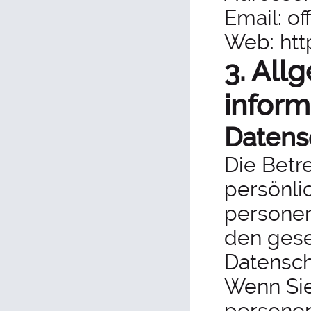
Email: of
Web: htt
3. All
inform
Datens
Die Betr
persönli
personen
den gese
Datensch
Wenn Sie
persone