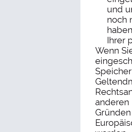
und u
noch 
haben
Ihrer
Wenn Sie
eingesch
Speicher
Geltendm
Rechtsan
anderen 
Gründen 
Europäis