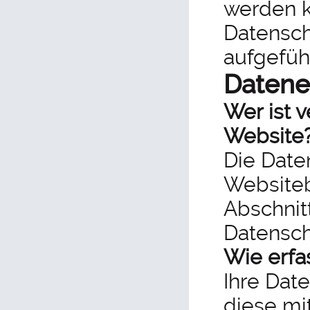
werden k
Datensch
aufgefüh
Datene
Wer ist v
Website
Die Date
Websiteb
Abschnitt
Datensch
Wie erfa
Ihre Dat
diese mit