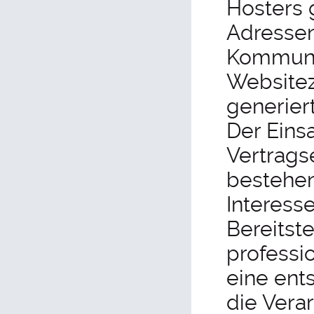
Hosters g
Adressen
Kommunik
Websitez
generier
Der Eins
Vertrags
bestehen
Interesse
Bereitst
professio
eine ent
die Verar