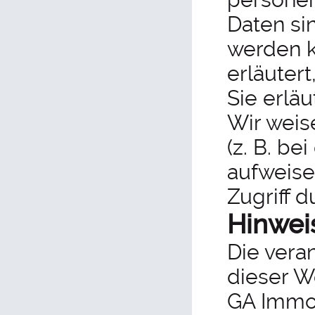
Daten sin
werden k
erläuter
Sie erlä
Wir weis
(z. B. b
aufweise
Zugriff d
Hinweis
Die veran
dieser We
GA Immo