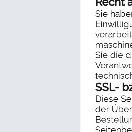
Recht a
Sie habe
Einwillig
verarbeit
maschine
Sie die 
Verantwor
technisc
SSL- b
Diese Se
der Über
Bestellu
Seitenbe