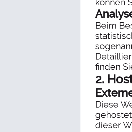
können S
Analyse
Beim Bes
statisti
sogenan
Detailli
finden S
2. Hos
Extern
Diese We
gehostet
dieser W