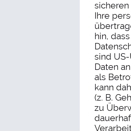
sicheren 
Ihre per
übertrag
hin, das
Datensch
sind US-
Daten an
als Betr
kann dah
(z. B. G
zu Über
dauerhaf
Verarbeit