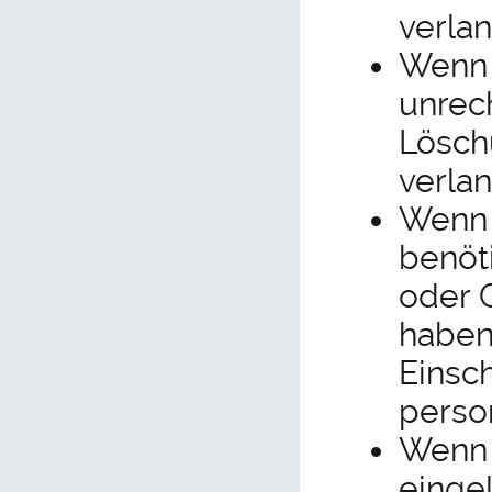
verla
Wenn 
unrec
Lösch
verla
Wenn 
benöt
oder 
haben
Einsc
perso
Wenn 
einge