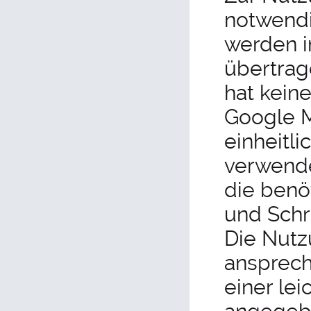
notwendi
werden i
übertrag
hat kein
Google M
einheitl
verwende
die benö
und Schr
Die Nutz
ansprech
einer lei