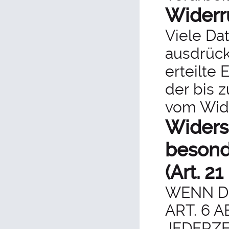
Widerru
Viele Da
ausdrück
erteilte 
der bis 
vom Wide
Widers
besond
(Art. 2
WENN D
ART. 6 A
JEDERZE