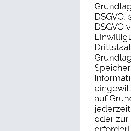
Grundlage
DSGVO, s
DSGVO ve
Einwilli
Drittsta
Grundlage
Speicher
Informati
eingewill
auf Grund
jederzeit
oder zur
erforderl