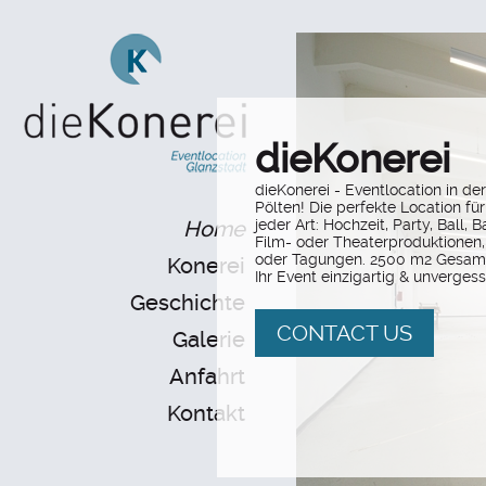
dieKonerei
dieKonerei - Eventlocation in der
Pölten! Die perfekte Location fü
Home
jeder Art: Hochzeit, Party, Ball, B
Film- oder Theaterproduktionen,
oder Tagungen. 2500 m2 Gesam
Konerei
Ihr Event einzigartig & unvergess
Geschichte
CONTACT US
Galerie
Anfahrt
Kontakt