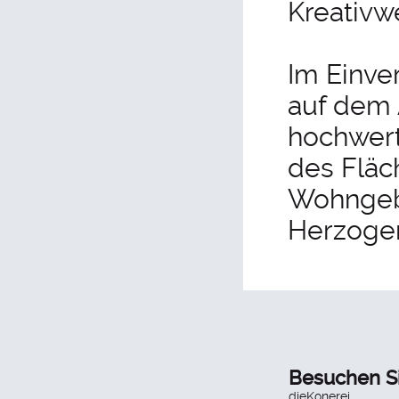
Kreativw
Im Einve
auf dem A
hochwert
des Fläc
Wohngebi
Herzogen
Besuchen S
dieKonerei