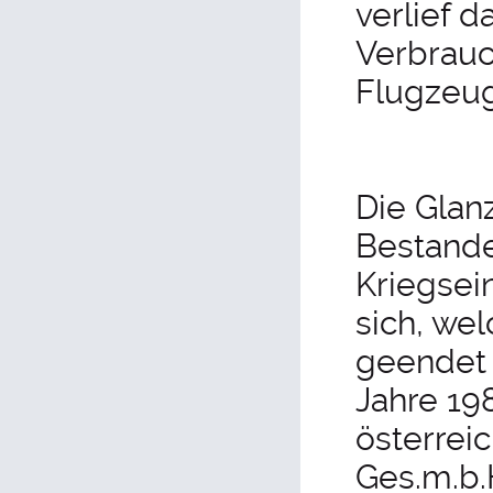
verlief 
Verbrauc
Flugzeug
Die Glanz
Bestande
Kriegsei
sich, we
geendet 
Jahre 198
österrei
Ges.m.b.