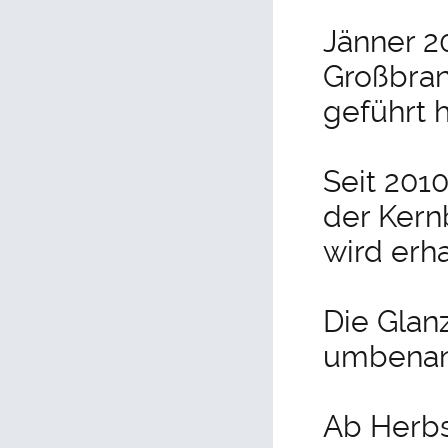
Jänner 2
Großbran
geführt h
Seit 201
der Kern
wird erha
Die Glan
umbenan
Ab Herbs